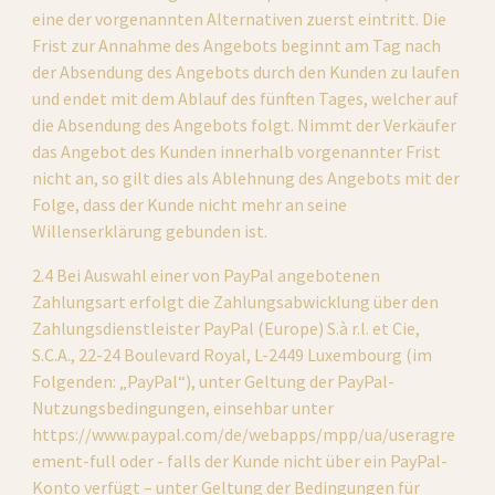
eine der vorgenannten Alternativen zuerst eintritt. Die 
Frist zur Annahme des Angebots beginnt am Tag nach 
der Absendung des Angebots durch den Kunden zu laufen 
und endet mit dem Ablauf des fünften Tages, welcher auf 
die Absendung des Angebots folgt. Nimmt der Verkäufer 
das Angebot des Kunden innerhalb vorgenannter Frist 
nicht an, so gilt dies als Ablehnung des Angebots mit der 
Folge, dass der Kunde nicht mehr an seine 
Willenserklärung gebunden ist.
2.4 Bei Auswahl einer von PayPal angebotenen 
Zahlungsart erfolgt die Zahlungsabwicklung über den 
Zahlungsdienstleister PayPal (Europe) S.à r.l. et Cie, 
S.C.A., 22-24 Boulevard Royal, L-2449 Luxembourg (im 
Folgenden: „PayPal“), unter Geltung der PayPal-
Nutzungsbedingungen, einsehbar unter 
https://www.paypal.com/de/webapps/mpp/ua/useragre
ement-full oder - falls der Kunde nicht über ein PayPal-
Konto verfügt – unter Geltung der Bedingungen für 